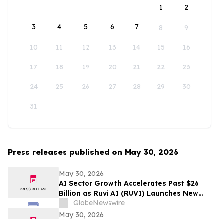
1
2
3
4
5
6
7
8
9
10
11
12
13
14
15
16
17
18
19
20
21
22
23
24
25
26
27
28
29
30
31
Press releases published on May 30, 2026
May 30, 2026
AI Sector Growth Accelerates Past $26
Billion as Ruvi AI (RUVI) Launches New
Features, Proprietary Models, and
GlobeNewswire
Ecosystem Upgrades
May 30, 2026