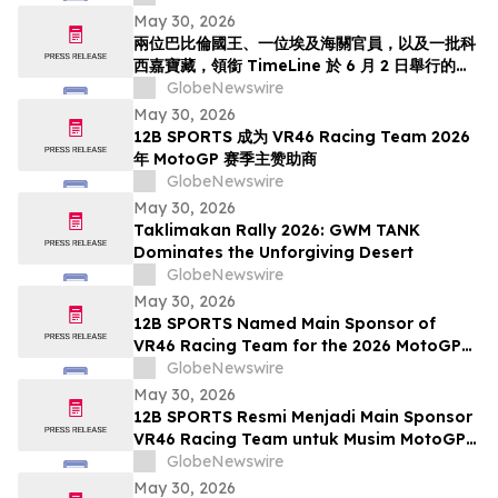
May 30, 2026
兩位巴比倫國王、一位埃及海關官員，以及一批科
西嘉寶藏，領銜 TimeLine 於 6 月 2 日舉行的古
董與古代藝術拍賣會
GlobeNewswire
May 30, 2026
12B SPORTS 成为 VR46 Racing Team 2026
年 MotoGP 赛季主赞助商
GlobeNewswire
May 30, 2026
Taklimakan Rally 2026: GWM TANK
Dominates the Unforgiving Desert
GlobeNewswire
May 30, 2026
12B SPORTS Named Main Sponsor of
VR46 Racing Team for the 2026 MotoGP
Season
GlobeNewswire
May 30, 2026
12B SPORTS Resmi Menjadi Main Sponsor
VR46 Racing Team untuk Musim MotoGP
2026
GlobeNewswire
May 30, 2026