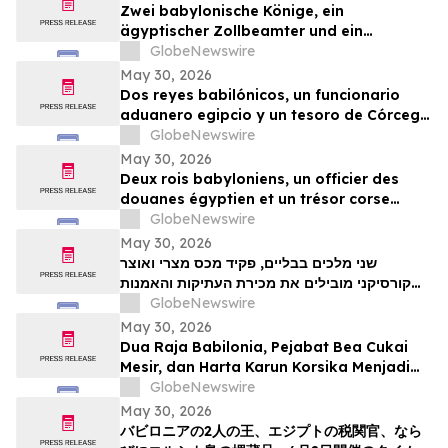
Zwei babylonische Könige, ein
ägyptischer Zollbeamter und ein
korsischer Schatz zählen zu den
GlobeNewswire
Highlights der TimeLine-Auktion für
May 30, 2026
Antiquitäten und antike Kunst am 2. Juni
Dos reyes babilónicos, un funcionario
aduanero egipcio y un tesoro de Córcega
lideran la subasta de Antigüedades y
GlobeNewswire
Arte Antiguo de TimeLine del 2 de junio
May 30, 2026
Deux rois babyloniens, un officier des
douanes égyptien et un trésor corse
figurent parmi les pièces maîtresses de la
GlobeNewswire
vente aux enchères d’antiquités et d’art
May 30, 2026
ancien de TimeLine, organisée le 2 juin
שני מלכים בבליים, פקיד מכס מצרי ואוצר
קורסיקני מובילים את מכירת העתיקות והאמנות
GlobeNewswire
העתיקה של TimeLine ב-2 ביוני
May 30, 2026
Dua Raja Babilonia, Pejabat Bea Cukai
Mesir, dan Harta Karun Korsika Menjadi
Sorotan dalam Lelang Barang Antik &
GlobeNewswire
Seni Kuno TimeLine pada 2 Juni
May 30, 2026
バビロニアの2人の王、エジプトの税関官、なら