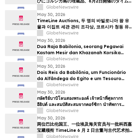
びにコルシカ島の埋蔵品、6月2日開催のタイムラ
インによる骨董品・古代美術オークションの目玉
GlobeNewswire
May 30, 2026
TimeLine Auctions, 두 명의 바빌로니아 왕 유
물과 이집트 세관 관리 조각상, 코르시카 청동 유물
군으로 구성된 고대 유물 경매 개최
GlobeNewswire
May 30, 2026
Dua Raja Babilonia, seorang Pegawai
Kastam Mesir dan Khazanah Korsika
menjadi kemuncak Lelongan Antikuiti &
GlobeNewswire
Seni Purba TimeLine pada 2 Jun
May 30, 2026
Dois Reis da Babilônia, um Funcionário
da Alfândega do Egito e um Tesouro
Escondido da Córsega Lideram o Leilão
GlobeNewswire
de Antiguidades e Arte Antiga da
May 30, 2026
TimeLine de 2 de junho
กษัตริย์บาบิโลนสองพระองค์ เจ้าหน้าที่ศุลกากร
อียิปต์ และสมบัติสะสมจากคอร์ซิกา นำทัพการ
ประมูลวัตถุโบราณและศิลปะยุคโบราณของ
GlobeNewswire
TimeLine ในวันที่ 2 มิถุนาย…
May 30, 2026
两位巴比伦国王、一位埃及海关官员与一批科西嘉
宝藏领衔 TimeLine 6 月 2 日古董与古代艺术拍
卖会
GlobeNewswire