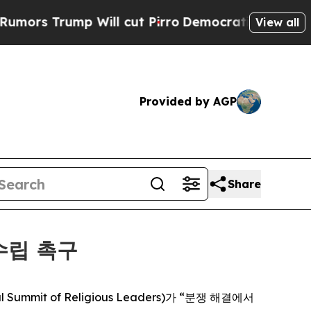
 Trump Will cut Pirro
Democratic Socialists of 
View all
Provided by AGP
Share
수립 촉구
Summit of Religious Leaders)가 “분쟁 해결에서